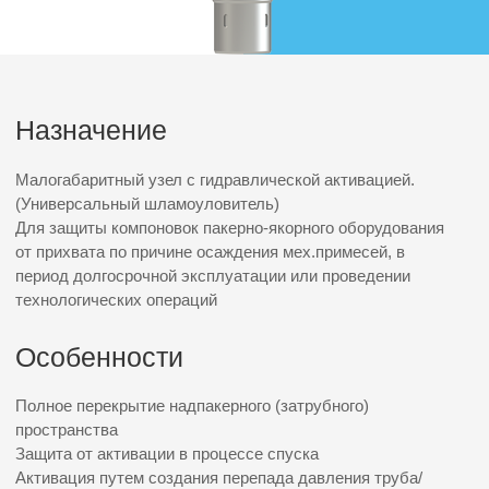
Полное перекрытие надпакерного (затрубного)
пространства
Защита от активации в процессе спуска
Активация путем создания перепада давления труба/
затруб
Незначительный наружный габарит УЗП-Г исключает
эффект поршневания при срыве пакера.
Запатентованная отечественная разработка для
добывающего и нагнетательного фонда скважин
Характеристики
УЗП-Г-КВ-110
УЗП-Г-КВ-135
УЗП-Г-КВ-142
УЗП-М-115
Наружный диаметр, мм
110
Наружный диаметр эксплуатационной колонны, мм
140
146
Толщина стенок колонны, мм
6,2...9,2
6,5...10,7