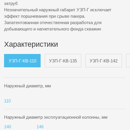
Максимальная температура рабочей среды, ºС
+100
Кабель ЭЦН, тип
размеры в мм
КРБП 3х16*
15х37,4
Габаритные размеры, мм:
1) наружный диаметр, мм
2) диаметр проходного канала
3) длина
110
50
795
Присоединительная резьба в верхней части (муфта)
НКТ 73
Присоединительная резьба в нижней части
(ниппель)