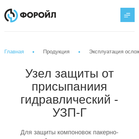
Главная
Продукция
Эксплуатация осложненного фонда
Узел защиты от
присыпаниия
гидравлический -
УЗП-Г
Для защиты компоновок пакерно-
якорного оборудования от прихвата по
причине осаждения мех.примесей, в
период долгосрочной эксплуатации или
проведении технологических операций