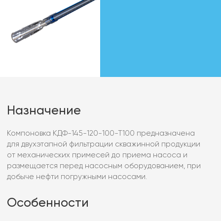
добыче нефти погружными насосами.
Особенности
При необходимости дополнятеся модулями для
борьбы с солеотложениями и АСПО
Характеристики
КДФ-116
КДФ-145
Условный наружный диаметр эксплуатационной
колонны, мм
146
Толщина стенки эксплуатационной колонны, мм
6,5-9,5
3
Пропускная способность, м
/сут
65-200
Тонкость фильтрации, мкм