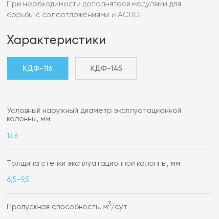
1 ступени
2 ступени
100
100
Материалфильтрующих элементов
Нержавеющая сталь
Перепад давления для активации второй ступени
фильтрации, МПа
0,04
Давление активации для перевода УРС-Г в рабочее
положение, МПа
3-25**
Максимальная температура рабочей среды, °С.
100
Габаритные размеры, мм:
1) максимальный диаметр по компоновке
116