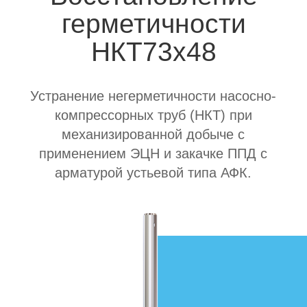
механизированной добыче с
применением ЭЦН и закачке ППД с
арматурой устьевой типа АФК.
Назначение
Особенности
Характеристики
Назначение
Пакер НКТ73х48 предназначено для устранения
негерметичности насосно-компрессорных труб (НКТ) в
добывающем и нагнетательном фондах усилием бригады