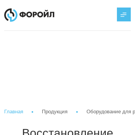
Главная
Продукция
Оборудование для ремонта скважин
Восстановление
герметичности
НКТ73х48
Устранение негерметичности насосно-
компрессорных труб (НКТ) при