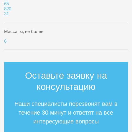
Республика Башкортостан, г.
Октябрьский, ул. 8 марта, к 9
Пишите на почту:
inform@for-oil.ru
Навигация
О нашей компании
Производимая продукция
Услуги
Партнерам
Контакты
Продукция
Фильтра скважные
Эксплуатация осложнённого фонда
Скважные разобщители