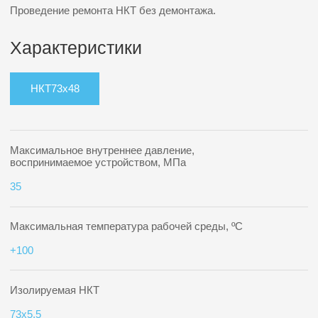
Присоединительный фланец к устьевой арматуре
63х35 РД26-16-40
Резьба фланца (для соединения второго ствола), муфта
НКТ 48
Габаритные размеры, мм:
1) диаметр корпуса, мм
2) максимальный диаметр по манжетам, не более;
3) длина герметизирующего узла, не более;
4) диаметр проходного канала
55
65
820
31
Масса, кг, не более
6
Оставьте заявку на