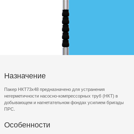
ПРС.
Особенности
Проведение ремонта НКТ без демонтажа.
Характеристики
НКТ73х48
Максимальное внутреннее давление,
воспринимаемое устройством, МПа
35
Максимальная температура рабочей среды, ºС
+100
Изолируемая НКТ
73х5,5
Второй ствол НКТ
48х4